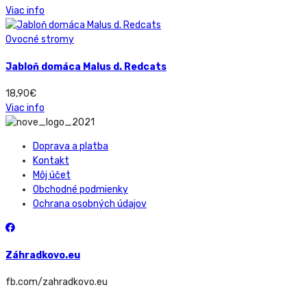
Viac info
Ovocné stromy
Jabloň domáca Malus d. Redcats
18,90
€
Viac info
Doprava a platba
Kontakt
Môj účet
Obchodné podmienky
Ochrana osobných údajov
Záhradkovo.eu
fb.com/zahradkovo.eu