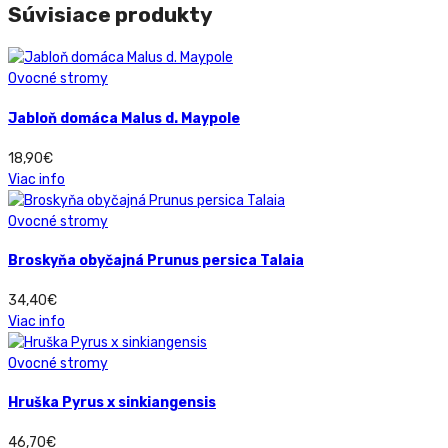
Súvisiace produkty
Ovocné stromy
Jabloň domáca Malus d. Maypole
18,90
€
Viac info
Ovocné stromy
Broskyňa obyčajná Prunus persica Talaia
34,40
€
Viac info
Ovocné stromy
Hruška Pyrus x sinkiangensis
46,70
€