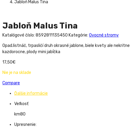
Jabloň Malus Tina
Jabloň Malus Tina
Katalógové číslo:
8592811135450
Kategórie:
Ovocné stromy
Opad.listnáč, trpasličí druh okrasné jablone, biele kvety ale nekritne
kazdorocne, plody mini jabĺčka
17,50
€
Nie je na sklade
Compare
Ďalšie informácie
Veľkosť:
km80
Upresnenie: