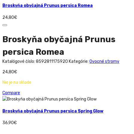
Broskyňa obyčajná Prunus persica Romea
24,80
€
Broskyňa obyčajná Prunus
persica Romea
Katalógové číslo:
8592811175920
Kategórie:
Ovocné stromy
24,80
€
Nie je na sklade
Compare
Broskyňa obyčajná Prunus persica Spring Glow
36,90
€