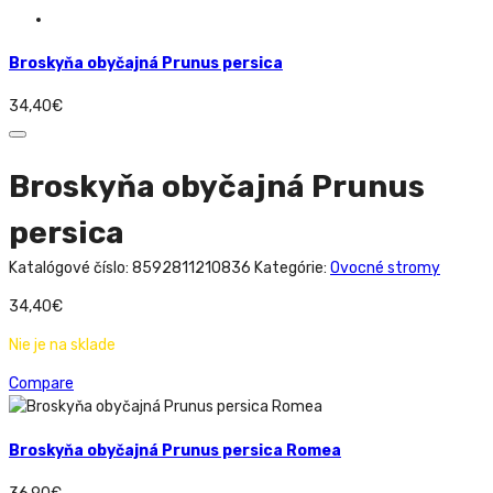
Broskyňa obyčajná Prunus persica
34,40
€
Broskyňa obyčajná Prunus
persica
Katalógové číslo:
8592811210836
Kategórie:
Ovocné stromy
34,40
€
Nie je na sklade
Compare
Broskyňa obyčajná Prunus persica Romea