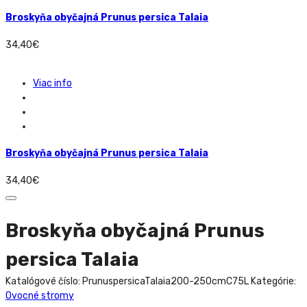
Broskyňa obyčajná Prunus persica Talaia
34,40
€
Viac info
Broskyňa obyčajná Prunus persica Talaia
34,40
€
Broskyňa obyčajná Prunus
persica Talaia
Katalógové číslo:
PrunuspersicaTalaia200-250cmC75L
Kategórie:
Ovocné stromy