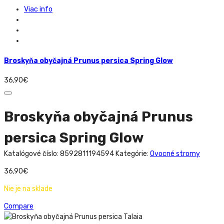
Viac info
Broskyňa obyčajná Prunus persica Spring Glow
36,90
€
Broskyňa obyčajná Prunus
persica Spring Glow
Katalógové číslo:
8592811194594
Kategórie:
Ovocné stromy
36,90
€
Nie je na sklade
Compare