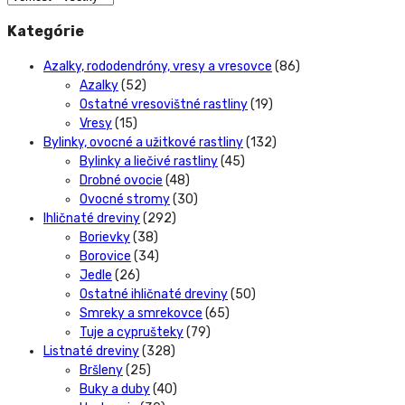
Kategórie
Azalky, rododendróny, vresy a vresovce
(86)
Azalky
(52)
Ostatné vresovištné rastliny
(19)
Vresy
(15)
Bylinky, ovocné a užitkové rastliny
(132)
Bylinky a liečivé rastliny
(45)
Drobné ovocie
(48)
Ovocné stromy
(30)
Ihličnaté dreviny
(292)
Borievky
(38)
Borovice
(34)
Jedle
(26)
Ostatné ihličnaté dreviny
(50)
Smreky a smrekovce
(65)
Tuje a cyprušteky
(79)
Listnaté dreviny
(328)
Bršleny
(25)
Buky a duby
(40)