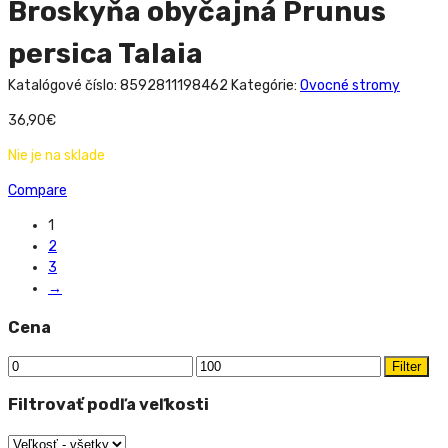
Broskyňa obyčajná Prunus
persica Talaia
Katalógové číslo:
8592811198462
Kategórie:
Ovocné stromy
36,90
€
Nie je na sklade
Compare
1
2
3
→
Cena
Filter
Filtrovať podľa veľkosti