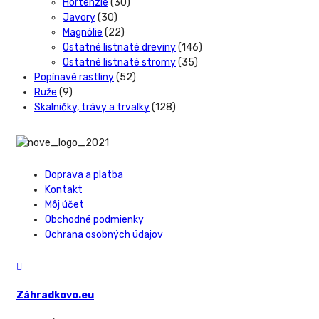
Hortenzie
(30)
Javory
(30)
Magnólie
(22)
Ostatné listnaté dreviny
(146)
Ostatné listnaté stromy
(35)
Popínavé rastliny
(52)
Ruže
(9)
Skalničky, trávy a trvalky
(128)
Doprava a platba
Kontakt
Môj účet
Obchodné podmienky
Ochrana osobných údajov
Záhradkovo.eu