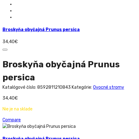
Broskyňa obyčajná Prunus persica
34,40
€
Broskyňa obyčajná Prunus
persica
Katalógové číslo:
8592811210843
Kategórie:
Ovocné stromy
34,40
€
Nie je na sklade
Compare
Broskyňa obyčajná Prunus persica