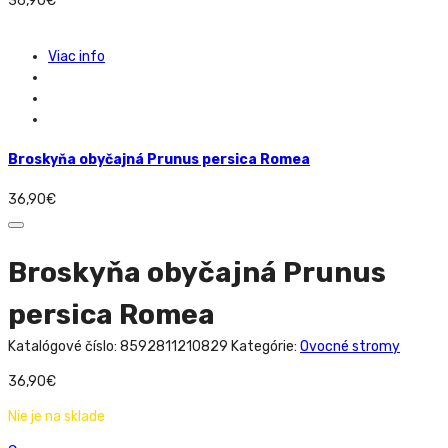
36,90
€
Viac info
Broskyňa obyčajná Prunus persica Romea
36,90
€
Broskyňa obyčajná Prunus
persica Romea
Katalógové číslo:
8592811210829
Kategórie:
Ovocné stromy
36,90
€
Nie je na sklade