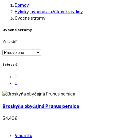
Domov
Bylinky, ovocné a užitkové rastliny
Ovocné stromy
Ovocné stromy
Zoradiť
Zobraziť
Broskyňa obyčajná Prunus persica
34,40
€
Viac info