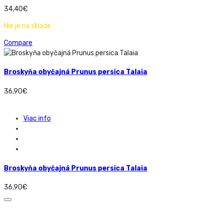
34,40
€
Nie je na sklade
Compare
Broskyňa obyčajná Prunus persica Talaia
36,90
€
Viac info
Broskyňa obyčajná Prunus persica Talaia
36,90
€