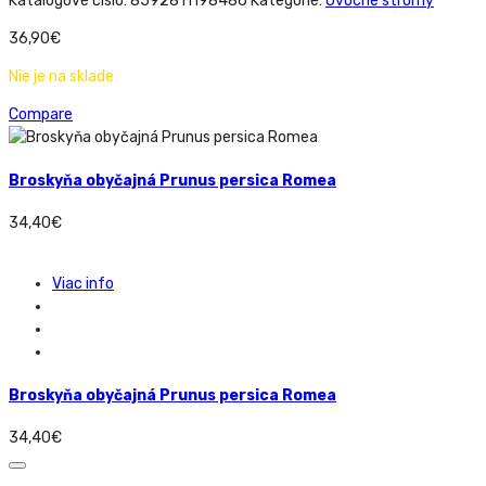
Katalógové číslo:
8592811198486
Kategórie:
Ovocné stromy
36,90
€
Nie je na sklade
Compare
Broskyňa obyčajná Prunus persica Romea
34,40
€
Viac info
Broskyňa obyčajná Prunus persica Romea
34,40
€