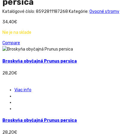
persica
Katalógové číslo:
8592811187268
Kategórie:
Ovocné stromy
34,40
€
Nie je na sklade
Compare
Broskyňa obyčajná Prunus persica
28,20
€
Viac info
Broskyňa obyčajná Prunus persica
28,20
€