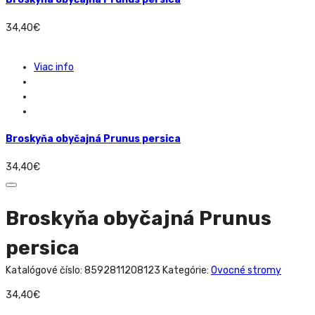
34,40
€
Viac info
Broskyňa obyčajná Prunus persica
34,40
€
Broskyňa obyčajná Prunus
persica
Katalógové číslo:
8592811208123
Kategórie:
Ovocné stromy
34,40
€