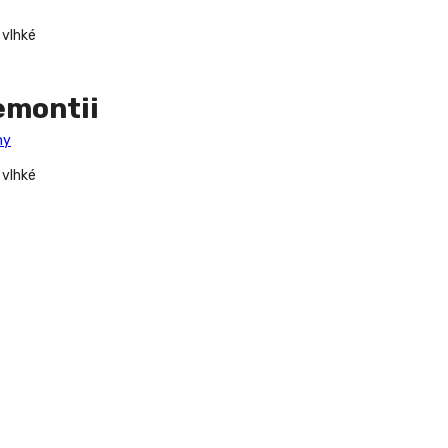
 vlhké
emontii
my
 vlhké