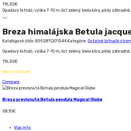
116,50
€
Opadavý listnáč, výška 7-10 m, list zelený, biela kôra, pôdy záhradné,
Breza himalájska Betula jacqu
Katalógové číslo:
8592811201544
Kategórie:
Ostatné listnaté stro
Opadavý listnáč, výška 7-10 m, list zelený, biela kôra, pôdy záhradné,
116,50
€
Nie je na sklade
Compare
Breza previsnutá Betula pendula Magical Globe
58,10
€
Viac info