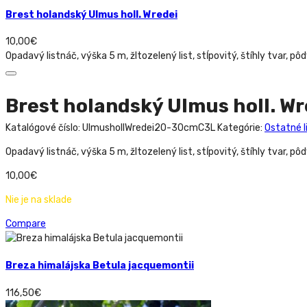
Brest holandský Ulmus holl. Wredei
10,00
€
Opadavý listnáč, výška 5 m, žltozelený list, stĺpovitý, štíhly tvar, pô
Brest holandský Ulmus holl. Wr
Katalógové číslo:
UlmushollWredei20-30cmC3L
Kategórie:
Ostatné 
Opadavý listnáč, výška 5 m, žltozelený list, stĺpovitý, štíhly tvar, pô
10,00
€
Nie je na sklade
Compare
Breza himalájska Betula jacquemontii
116,50
€