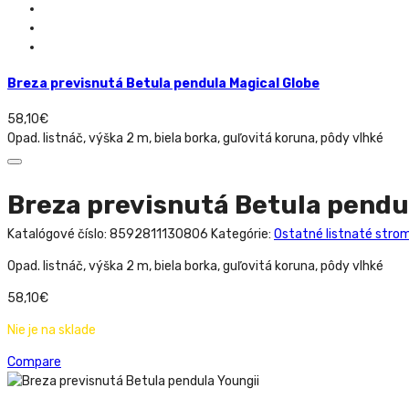
Breza previsnutá Betula pendula Magical Globe
58,10
€
Opad. listnáč, výška 2 m, biela borka, guľovitá koruna, pôdy vlhké
Breza previsnutá Betula pendu
Katalógové číslo:
8592811130806
Kategórie:
Ostatné listnaté stro
Opad. listnáč, výška 2 m, biela borka, guľovitá koruna, pôdy vlhké
58,10
€
Nie je na sklade
Compare