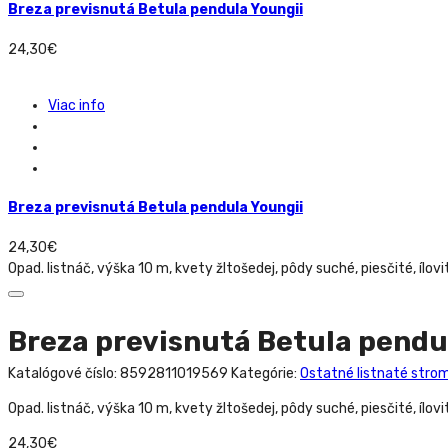
Breza previsnutá Betula pendula Youngii
24,30
€
Viac info
Breza previsnutá Betula pendula Youngii
24,30
€
Opad. listnáč, výška 10 m, kvety žltošedej, pôdy suché, piesčité, ílovi
Breza previsnutá Betula pendu
Katalógové číslo:
8592811019569
Kategórie:
Ostatné listnaté stro
Opad. listnáč, výška 10 m, kvety žltošedej, pôdy suché, piesčité, ílovi
24,30
€