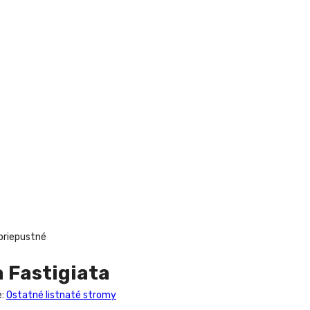
 priepustné
a Fastigiata
e:
Ostatné listnaté stromy