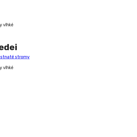
dy vlhké
edei
listnaté stromy
dy vlhké