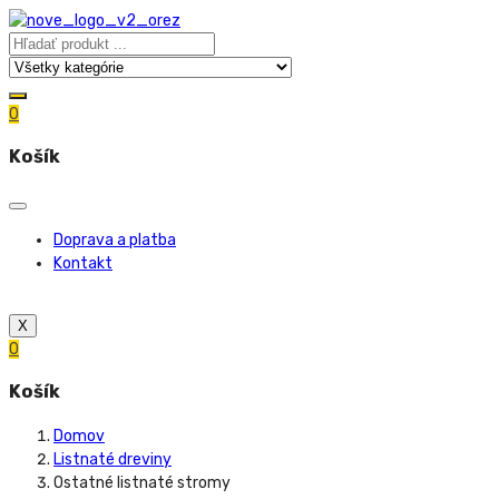
0
Košík
Doprava a platba
Kontakt
X
0
Košík
Domov
Listnaté dreviny
Ostatné listnaté stromy