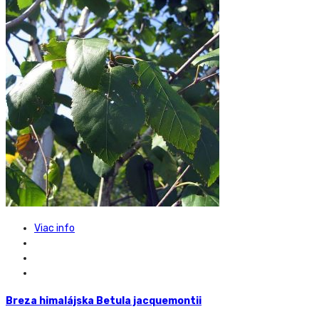
Viac info
Breza himalájska Betula jacquemontii