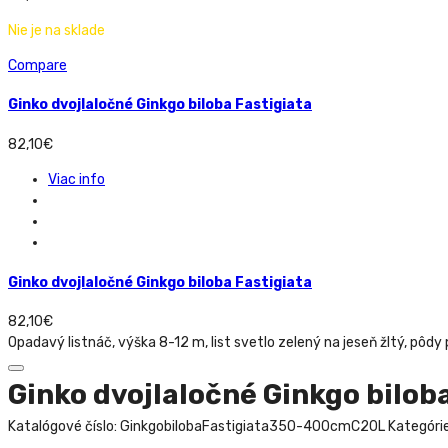
Nie je na sklade
Compare
Ginko dvojlaločné Ginkgo biloba Fastigiata
82,10
€
Viac info
Ginko dvojlaločné Ginkgo biloba Fastigiata
82,10
€
Opadavý listnáč, výška 8-12 m, list svetlo zelený na jeseň žltý, pôdy
Ginko dvojlaločné Ginkgo bilob
Katalógové číslo:
GinkgobilobaFastigiata350-400cmC20L
Kategóri