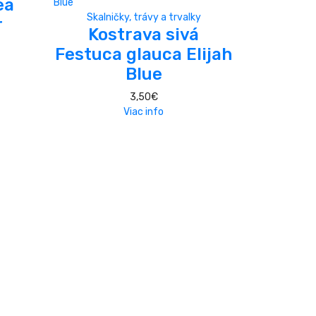
ea
Skalničky, trávy a trvalky
r
Kostrava sivá
Festuca glauca Elijah
Blue
3,50
€
Viac info