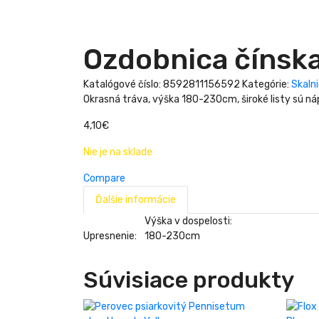
Ozdobnica čínska
Katalógové číslo:
8592811156592
Kategórie:
Skalni
Okrasná tráva, výška 180-230cm, široké listy sú ná
4,10
€
Nie je na sklade
Compare
Ďalšie informácie
Výška v dospelosti:
Upresnenie:
180-230cm
Súvisiace produkty