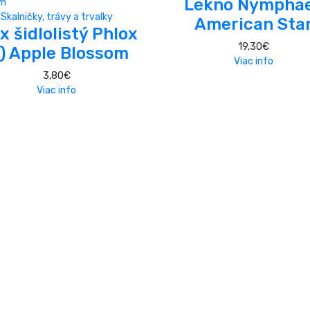
Lekno Nympha
Skalničky, trávy a trvalky
American Sta
x šidlolistý Phlox
19,30
€
S) Apple Blossom
Viac info
3,80
€
Viac info