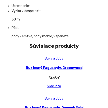
Upresnenie:
Výška v dospelosti:
30 m
Pôda:
pôdy čerstvé, pôdy mokré, vápenaté
Súvisiace produkty
Buky a duby
Buk lesný Fagus sylv. Greenwood
72,60
€
Viac info
Buky a duby
Buk lesný Fagus sylv. Dawyck Gold