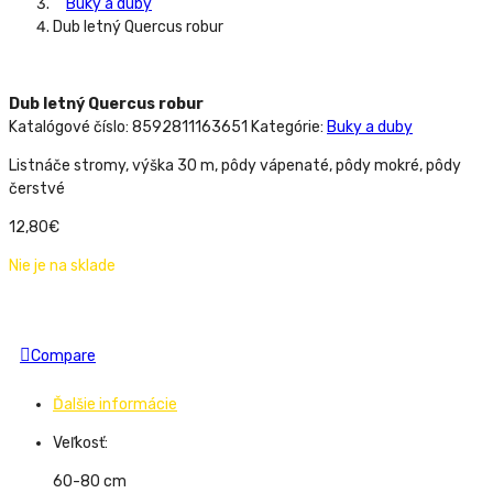
Buky a duby
Dub letný Quercus robur
Dub letný Quercus robur
Katalógové číslo:
8592811163651
Kategórie:
Buky a duby
Listnáče stromy, výška 30 m, pôdy vápenaté, pôdy mokré, pôdy
čerstvé
12,80
€
Nie je na sklade
Compare
Ďalšie informácie
Veľkosť:
60-80 cm