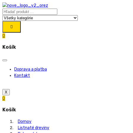
0
Košík
Doprava a platba
Kontakt
X
0
Košík
Domov
Listnaté dreviny