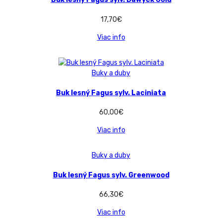
17,70
€
Viac info
Buky a duby
Buk lesný Fagus sylv. Laciniata
60,00
€
Viac info
Buky a duby
Buk lesný Fagus sylv. Greenwood
66,30
€
Viac info