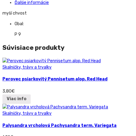
Ďalšie informácie
myší chvost
Obal:
P 9
Súvisiace produkty
Skalničky, trávy a trvalky
Perovec psiarkovitý Pennisetum alop. Red Head
3,80
€
Viac info
Skalničky, trávy a trvalky
Palysandra vrcholová Pachysandra term. Variegata