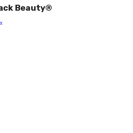
lack Beauty®
ny