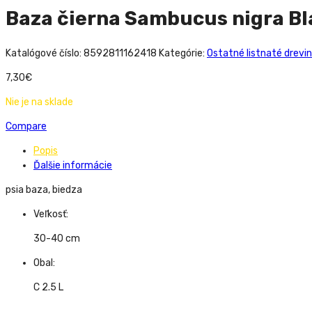
Baza čierna Sambucus nigra B
Katalógové číslo:
8592811162418
Kategórie:
Ostatné listnaté drevi
7,30
€
Nie je na sklade
Compare
Popis
Ďalšie informácie
psia baza, biedza
Veľkosť:
30-40 cm
Obal:
C 2.5 L