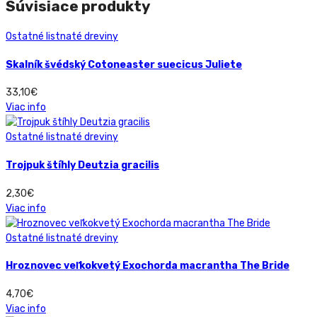
Súvisiace produkty
Ostatné listnaté dreviny
Skalník švédský Cotoneaster suecicus Juliete
33,10
€
Viac info
Ostatné listnaté dreviny
Trojpuk štíhly Deutzia gracilis
2,30
€
Viac info
Ostatné listnaté dreviny
Hroznovec veľkokvetý Exochorda macrantha The Bride
4,70
€
Viac info