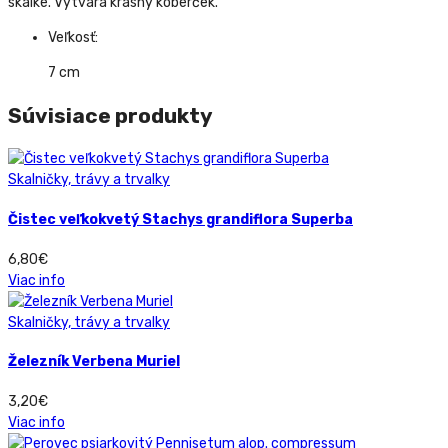
skalke. Vytvára krásny koberček.
Veľkosť:
7 cm
Súvisiace produkty
Skalničky, trávy a trvalky
Čistec veľkokvetý Stachys grandiflora Superba
6,80
€
Viac info
Skalničky, trávy a trvalky
Železník Verbena Muriel
3,20
€
Viac info