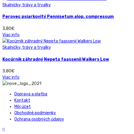
Skalničky, trávy a trvalky
Perovec psiarkovitý Pennisetum alop. compressum
3,80
€
Viac info
Skalničky, trávy a trvalky
Kocúrnik záhradný Nepeta faassenii Walkers Low
3,80
€
Viac info
Doprava a platba
Kontakt
Môj účet
Obchodné podmienky
Ochrana osobných údajov