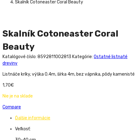
Skalník Cotoneaster Coral Beauty
Skalník Cotoneaster Coral
Beauty
Katalógové číslo:
8592811002813
Kategórie:
Ostatné listnaté
dreviny
Listnáče kríky, výška 0.4m, šírka 4m, bez vápnika, pôdy kamenisté
1,70
€
Nie je na sklade
Compare
Ďalšie informácie
Veľkosť:
30-40 cm