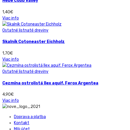
Hebe Cobb Valley
1,40
€
Viac info
Ostatné listnaté dreviny
Skalník Cotoneaster Eichholz
1,70
€
Viac info
Ostatné listnaté dreviny
Cezmína ostrolistá Ilex aquif. Ferox Argentea
4,90
€
Viac info
Doprava a platba
Kontakt
Môj účet