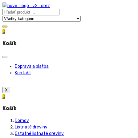
0
Košík
Doprava a platba
Kontakt
X
0
Košík
Domov
Listnaté dreviny
Ostatné listnaté dreviny