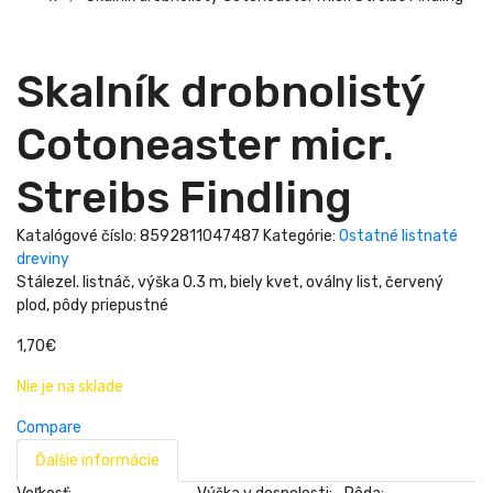
Skalník drobnolistý
Cotoneaster micr.
Streibs Findling
Katalógové číslo:
8592811047487
Kategórie:
Ostatné listnaté
dreviny
Stálezel. listnáč, výška 0.3 m, biely kvet, oválny list, červený
plod, pôdy priepustné
1,70
€
Nie je na sklade
Compare
Ďalšie informácie