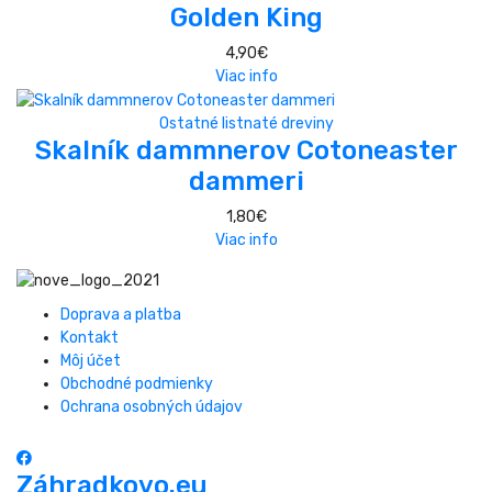
Golden King
4,90
€
Viac info
Ostatné listnaté dreviny
Skalník dammnerov Cotoneaster
dammeri
1,80
€
Viac info
Doprava a platba
Kontakt
Môj účet
Obchodné podmienky
Ochrana osobných údajov
Záhradkovo.eu