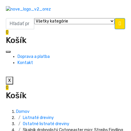
0
Košík
Doprava a platba
Kontakt
X
0
Košík
Domov
Listnaté dreviny
Ostatné listnaté dreviny
Skalník drobnolistý Cotoneaster micr. Streibs Findling