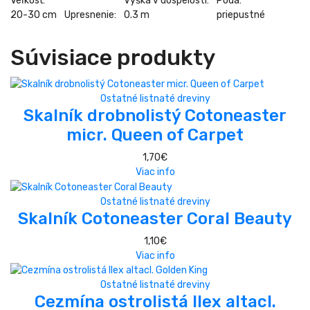
Veľkosť:
Výška v dospelosti:
Pôda:
20-30 cm
Upresnenie:
0.3 m
priepustné
Súvisiace produkty
Ostatné listnaté dreviny
Skalník drobnolistý Cotoneaster
micr. Queen of Carpet
1,70
€
Viac info
Ostatné listnaté dreviny
Skalník Cotoneaster Coral Beauty
1,10
€
Viac info
Ostatné listnaté dreviny
Cezmína ostrolistá Ilex altacl.