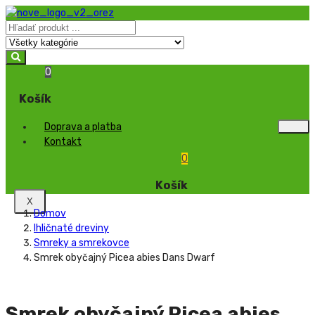
0
Košík
Doprava a platba
Kontakt
0
Košík
X
Domov
Ihličnaté dreviny
Smreky a smrekovce
Smrek obyčajný Picea abies Dans Dwarf
Smrek obyčajný Picea abies