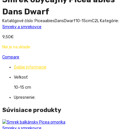
Dans Dwarf
Katalógové číslo:
PiceaabiesDansDwarf10-15cmC2L
Kategórie:
Smreky a smrekovce
9,50
€
Nie je na sklade
Compare
Ďalšie informácie
Veľkosť:
10-15 cm
Upresnenie:
Súvisiace produkty
Smreky a smrekovce