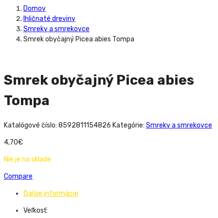
Domov
Ihličnaté dreviny
Smreky a smrekovce
Smrek obyčajný Picea abies Tompa
Smrek obyčajný Picea abies
Tompa
Katalógové číslo:
8592811154826
Kategórie:
Smreky a smrekovce
4,70
€
Nie je na sklade
Compare
Ďalšie informácie
Veľkosť: