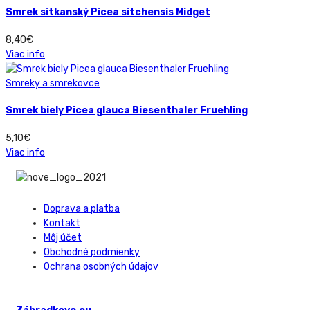
Smrek sitkanský Picea sitchensis Midget
8,40
€
Viac info
Smreky a smrekovce
Smrek biely Picea glauca Biesenthaler Fruehling
5,10
€
Viac info
Doprava a platba
Kontakt
Môj účet
Obchodné podmienky
Ochrana osobných údajov