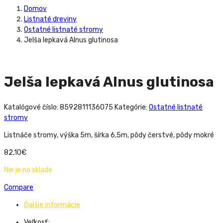
Domov
Listnaté dreviny
Ostatné listnaté stromy
Jelša lepkavá Alnus glutinosa
Jelša lepkavá Alnus glutinosa
Katalógové číslo:
8592811136075
Kategórie:
Ostatné listnaté
stromy
Listnáče stromy, výška 5m, šírka 6,5m, pôdy čerstvé, pôdy mokré
82,10
€
Nie je na sklade
Compare
Ďalšie informácie
Veľkosť: