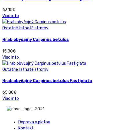
63,10
€
Viac info
Ostatné listnaté stromy
Hrab obyčajný Carpinus betulus
15,80
€
Viac info
Ostatné listnaté stromy
Hrab obyčajný Carpinus betulus Fastigiata
65,00
€
Viac info
Doprava a platba
Kontakt