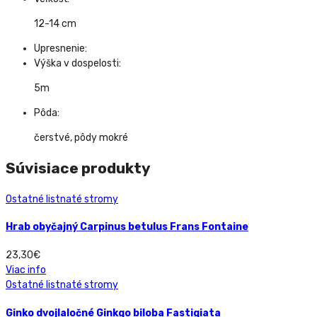
12-14 cm
Upresnenie:
Výška v dospelosti:
5m
Pôda:
čerstvé, pôdy mokré
Súvisiace produkty
Ostatné listnaté stromy
Hrab obyčajný Carpinus betulus Frans Fontaine
23,30
€
Viac info
Ostatné listnaté stromy
Ginko dvojlaločné Ginkgo biloba Fastigiata