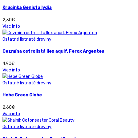
Kručinka Genista lydia
2,30
€
Viac info
Ostatné listnaté dreviny
Cezmína ostrolistá Ilex aquif. Ferox Argentea
4,90
€
Viac info
Ostatné listnaté dreviny
Hebe Green Globe
2,60
€
Viac info
Ostatné listnaté dreviny