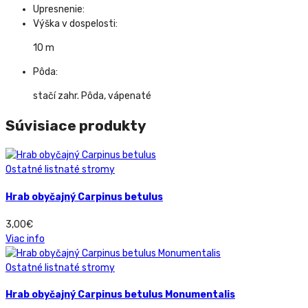
Upresnenie:
Výška v dospelosti:
10 m
Pôda:
stačí zahr. Pôda, vápenaté
Súvisiace produkty
Ostatné listnaté stromy
Hrab obyčajný Carpinus betulus
3,00
€
Viac info
Ostatné listnaté stromy
Hrab obyčajný Carpinus betulus Monumentalis