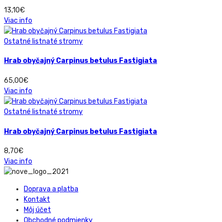
13,10
€
Viac info
Ostatné listnaté stromy
Hrab obyčajný Carpinus betulus Fastigiata
65,00
€
Viac info
Ostatné listnaté stromy
Hrab obyčajný Carpinus betulus Fastigiata
8,70
€
Viac info
Doprava a platba
Kontakt
Môj účet
Obchodné podmienky