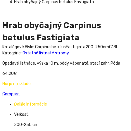
Hrab obyčajný Carpinus betulus Fastigiata
Hrab obyčajný Carpinus
betulus Fastigiata
Katalógové číslo:
CarpinusbetulusFastigiata200-250cmC18L
Kategórie:
Ostatné listnaté stromy
Opadavé listnáče, výška 10 m, pôdy vápenaté, stačí zahr. Pôda
64,20
€
Nie je na sklade
Compare
Ďalšie informácie
Veľkosť:
200-250 cm