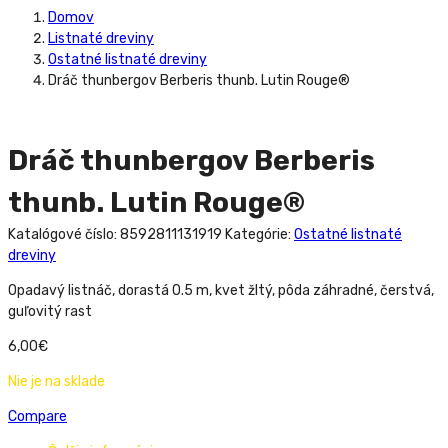
Domov
Listnaté dreviny
Ostatné listnaté dreviny
Dráč thunbergov Berberis thunb. Lutin Rouge®
Dráč thunbergov Berberis
thunb. Lutin Rouge®
Katalógové číslo:
8592811131919
Kategórie:
Ostatné listnaté
dreviny
Opadavý listnáč, dorastá 0.5 m, kvet žltý, pôda záhradné, čerstvá,
guľovitý rast
6,00
€
Nie je na sklade
Compare