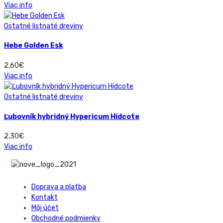
Viac info
Ostatné listnaté dreviny
Hebe Golden Esk
2,60
€
Viac info
Ostatné listnaté dreviny
Ľubovník hybridný Hypericum Hidcote
2,30
€
Viac info
Doprava a platba
Kontakt
Môj účet
Obchodné podmienky