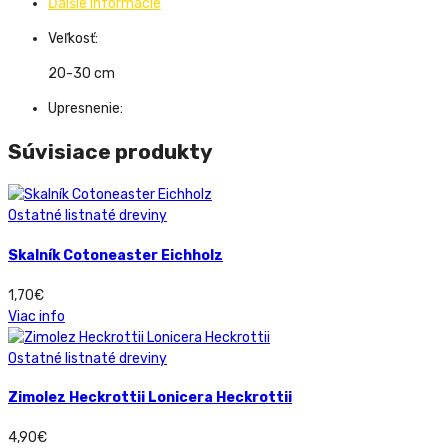
Ďalšie informácie
Veľkosť:
20-30 cm
Upresnenie:
Súvisiace produkty
Ostatné listnaté dreviny
Skalník Cotoneaster Eichholz
1,70
€
Viac info
Ostatné listnaté dreviny
Zimolez Heckrottii Lonicera Heckrottii
4,90
€