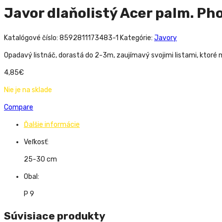
Javor dlaňolistý Acer palm. Ph
Katalógové číslo:
8592811173483-1
Kategórie:
Javory
Opadavý listnáč, dorastá do 2-3m, zaujímavý svojimi listami, ktoré
4,85
€
Nie je na sklade
Compare
Ďalšie informácie
Veľkosť:
25-30 cm
Obal:
P 9
Súvisiace produkty