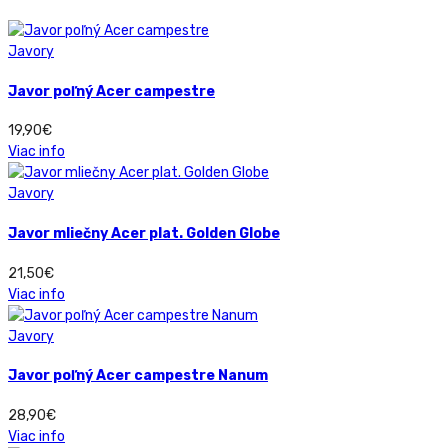
Javory
Javor poľný Acer campestre
19,90
€
Viac info
Javory
Javor mliečny Acer plat. Golden Globe
21,50
€
Viac info
Javory
Javor poľný Acer campestre Nanum
28,90
€
Viac info