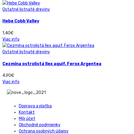
Ostatné listnaté dreviny
Hebe Cobb Valley
1,40
€
Viac info
Ostatné listnaté dreviny
Cezmína ostrolistá Ilex aquif. Ferox Argentea
4,90
€
Viac info
Doprava a platba
Kontakt
Môj účet
Obchodné podmienky
Ochrana osobných údajov