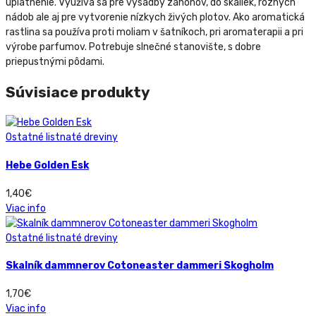
uplatnenie. Využíva sa pre výsadby záhonov, do skaliek, rôznych
nádob ale aj pre vytvorenie nízkych živých plotov. Ako aromatická
rastlina sa používa proti moliam v šatníkoch, pri aromaterapii a pri
výrobe parfumov. Potrebuje slnečné stanovište, s dobre
priepustnými pôdami.
Súvisiace produkty
Ostatné listnaté dreviny
Hebe Golden Esk
1,40
€
Viac info
Ostatné listnaté dreviny
Skalník dammnerov Cotoneaster dammeri Skogholm
1,70
€
Viac info