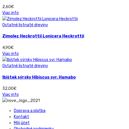
2,60
€
Viac info
Ostatné listnaté dreviny
Zimolez Heckrottii Lonicera Heckrottii
4,90
€
Viac info
Ostatné listnaté dreviny
Ibištek sýrsky Hibiscus syr. Hamabo
32,00
€
Viac info
Doprava a platba
Kontakt
Môj účet
Obchodné podmienky