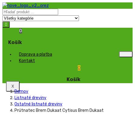
0
Košík
Doprava a platba
Kontakt
0
Košík
X
Domov
Listnaté dreviny
Ostatné listnaté dreviny
Prútnatec Brem Dukaat Cytisus Brem Dukaat