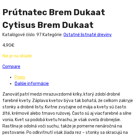
Prútnatec Brem Dukaat
Cytisus Brem Dukaat
Katalógové číslo:
97
Kategórie:
Ostatné listnaté dreviny
4,90
€
Nie je na sklade
Compare
Popis
Ďalšie informácie
Zanoväť patrí medzi mrazuvzdorné kríky, ktorý zdobí drobné
farebné kvety. Záplava kvetov býva tak bohatá, že celkom zakryje
stonky a drobné listy. Kvitne zvyčajne od mája a kvety sú často
žlté, krémové alebo tmavo ružovej. Často sú aj viacfarebné a silne
vonia. Kvet sa podobá kvetu hrachu, je však oveľa drobnejšie.
Rastlina je odolná voči suchu, takže je pomerne nenáročná na
pestovanie. Po odkvitnutí však žiada rez – stonky sa skracujú na