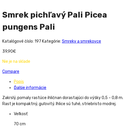
Smrek pichľavý Pali Picea
pungens Pali
Katalógové číslo:
197
Kategórie:
Smreky a smrekovce
39,90
€
Nie je na sklade
Compare
Popis
Ďalšie informácie
Zakrslý, pomaly rastúce ihličnan dorastajúci do výšky 0,5 – 0,8 m.
Rast je kompaktný, guľovitý. Ihlice sú tuhé, striebristo modrej.
Veľkosť:
70 cm