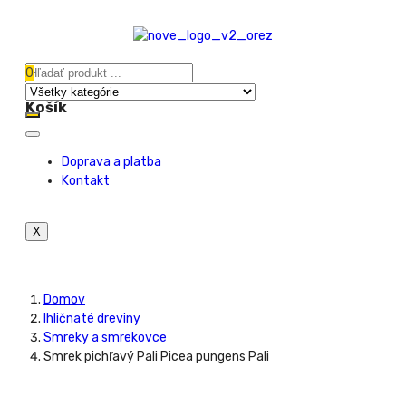
0
Košík
Doprava a platba
Kontakt
X
Domov
Ihličnaté dreviny
Smreky a smrekovce
Smrek pichľavý Pali Picea pungens Pali