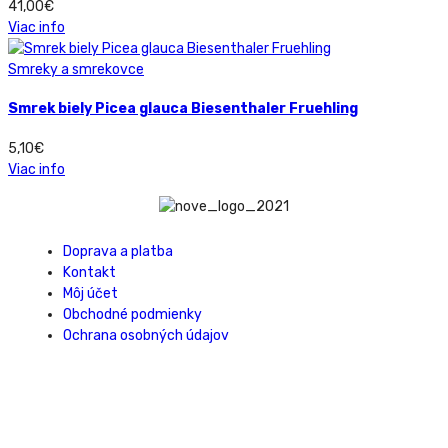
41,00
€
Viac info
Smreky a smrekovce
Smrek biely Picea glauca Biesenthaler Fruehling
5,10
€
Viac info
Doprava a platba
Kontakt
Môj účet
Obchodné podmienky
Ochrana osobných údajov