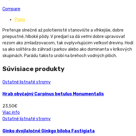
Compare
Popis
Preferuje slnečné až polotienisté stanovište a vlhkejšie, dobre
priepustné, hlboké pôdy. V predjarí sa dá veľmi dobre upravovať
rezom ako zmladzovacom, tak ovplyvňujúcim veľkosť dreviny. Hodí
sa ako solitéra do záhrad i parkov alebo ako dominanta v kríkových
skupinách. Parádu takisto urobí na brehoch vodných plôch.
Súvisiace produkty
Ostatné listnaté stromy
Hrab obyčajný Carpinus betulus Monumentalis
23,50
€
Viac info
Ostatné listnaté stromy
Ginko dvojlaločné Ginkgo biloba Fastigiata