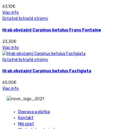
63,10
€
Viac info
Ostatné listnaté stromy
Hrab obyčajný Carpinus betulus Frans Fontaine
23,30
€
Viac info
Ostatné listnaté stromy
Hrab obyčajný Carpinus betulus Fastigiata
65,00
€
Viac info
Doprava a platba
Kontakt
Môj účet