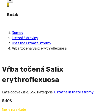
0
Košík
Domov
Listnaté dreviny
Ostatné listnaté stromy
Vŕba točená Salix erythroflexuosa
Vŕba točená Salix
erythroflexuosa
Katalógové číslo:
356
Kategórie:
Ostatné listnaté stromy
5,40
€
Nie je na sklade